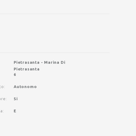
Pietrasanta - Marina Di
Pietrasanta
6
to
:
Autonomo
ore
:
Si
ca
:
E