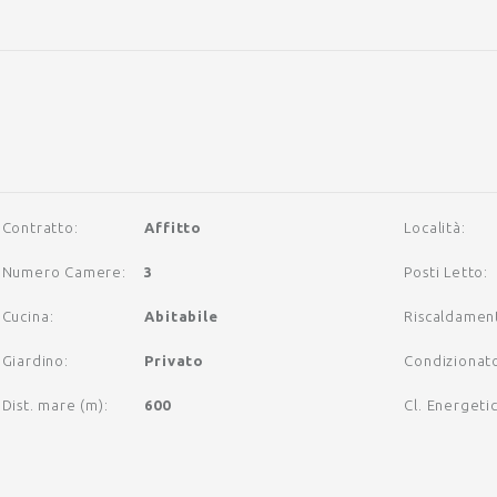
Contratto
:
Affitto
Località
:
Numero Camere
:
3
Posti Letto
:
Cucina
:
Abitabile
Riscaldamen
Giardino
:
Privato
Condizionat
Dist. mare (m)
:
600
Cl. Energeti