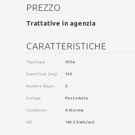
PREZZO
Trattative in agenzia
CARATTERISTICHE
Tipologia
:
Villa
Superficie (mq)
:
130
Numero Bagni
:
2
Garage
:
PostoAuto
Condizioni
:
A Norma
IPE
:
145.5 kWh/m
2