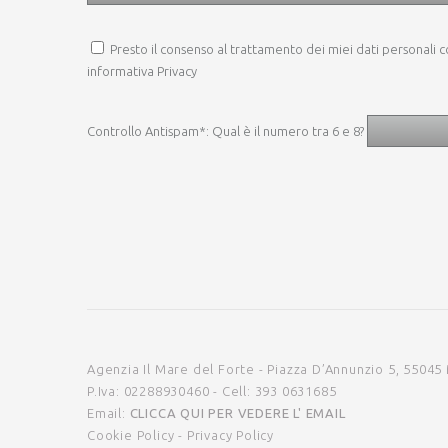
Presto il consenso al trattamento dei miei dati personali c
informativa Privacy
Controllo Antispam*: Qual è il numero tra 6 e 8?
Agenzia Il Mare del Forte - Piazza D’Annunzio 5, 55045 
P.Iva: 02288930460 - Cell: 393 0631685
Email:
CLICCA QUI PER VEDERE L' EMAIL
Cookie Policy
-
Privacy Policy