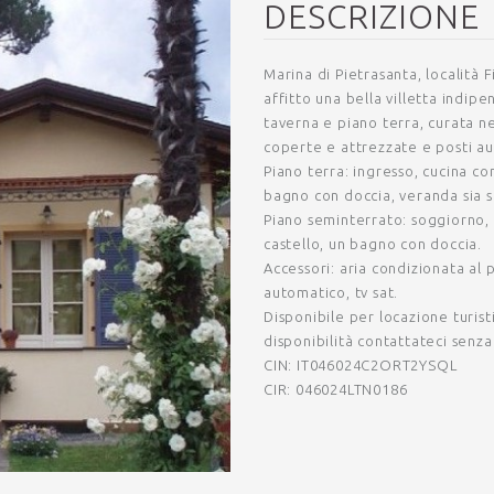
DESCRIZIONE
Marina di Pietrasanta, località
affitto una bella villetta indipen
taverna e piano terra, curata n
coperte e attrezzate e posti au
Piano terra: ingresso, cucina 
bagno con doccia, veranda sia su
Piano seminterrato: soggiorno,
castello, un bagno con doccia.
Accessori: aria condizionata al 
automatico, tv sat.
Disponibile per locazione turisti
disponibilità contattateci senza
CIN: IT046024C2ORT2YSQL
CIR: 046024LTN0186