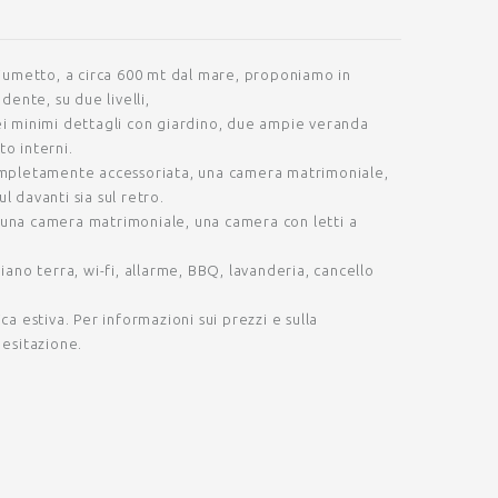
 Fiumetto, a circa 600 mt dal mare, proponiamo in
dente, su due livelli,
ei minimi dettagli con giardino, due ampie veranda
to interni.
completamente accessoriata, una camera matrimoniale,
l davanti sia sul retro.
 una camera matrimoniale, una camera con letti a
piano terra, wi-fi, allarme, BBQ, lavanderia, cancello
ca estiva. Per informazioni sui prezzi e sulla
 esitazione.